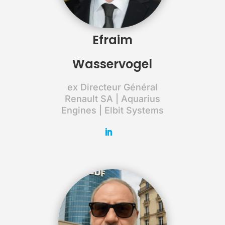
Efraim
Wasservogel
ex Directeur Général
Renault SA | Aquarius
Engines | Elbit Systems