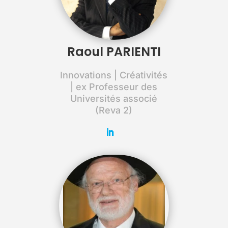
Raoul PARIENTI
Innovations | Créativités
| ex Professeur des
Universités associé
(Reva 2)