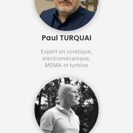
Paul TURQUAI
Expert en cinétique,
électromécanique,
MSMA et turbine