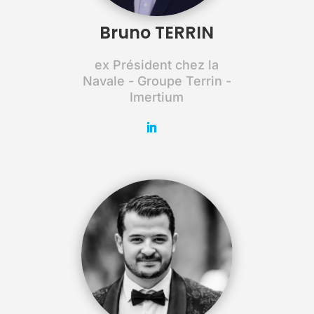
Bruno TERRIN
ex Président chez la
Navale - Groupe Terrin -
Imertium