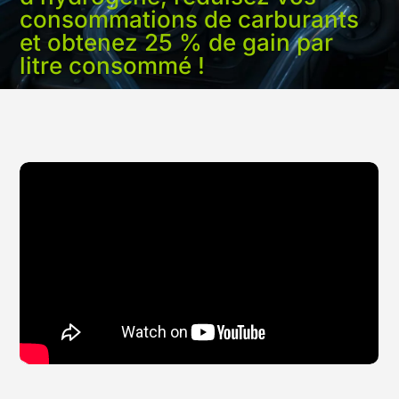
consommations de carburants
et obtenez 25 % de gain par
litre consommé !