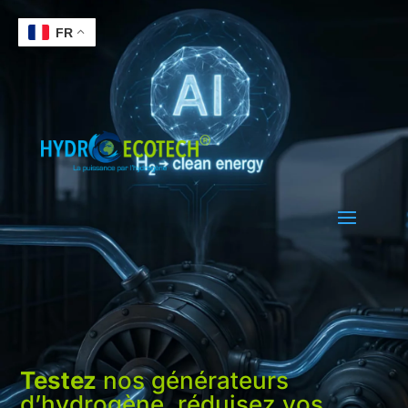
FR
Testez
nos générateurs
d’hydrogène, réduisez vos