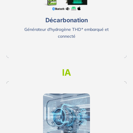
Décarboner
Moteur, vanne EGR, FAP turbo, soupape etc..
Décarbonation
Générateur d'hydrogène THD* embarqué et
connecté
IA
I.A